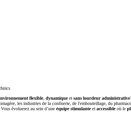
chnics
environnement flexible
,
dynamique
et
sans lourdeur administrative
fromagère, les industries de la confiserie, de l'embouteillage, du pharma
. Vous évoluerez au sein d’une
équipe stimulante
et
accessible
où le
pl