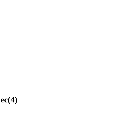
bec
(
4
)