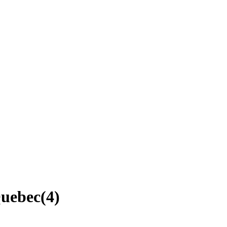
Quebec
(
4
)