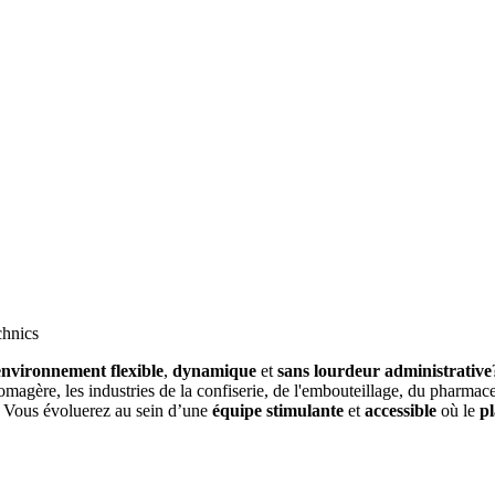
chnics
environnement flexible
,
dynamique
et
sans lourdeur administrative
fromagère, les industries de la confiserie, de l'embouteillage, du pharma
. Vous évoluerez au sein d’une
équipe stimulante
et
accessible
où le
pl