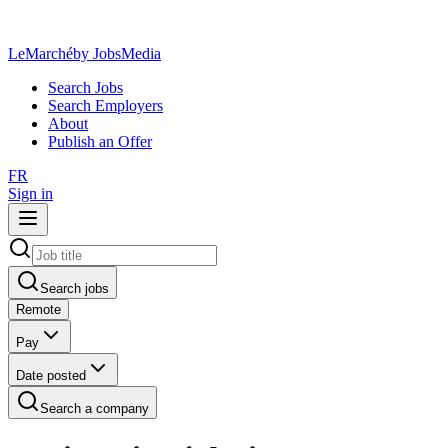
LeMarché
by JobsMedia
Search Jobs
Search Employers
About
Publish an Offer
FR
Sign in
Search jobs
Remote
Pay
Date posted
Search a company