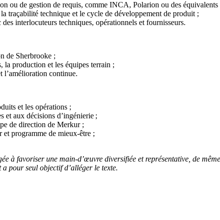
ation ou de gestion de requis, comme INCA, Polarion ou des équivalents
 la traçabilité technique et le cycle de développement de produit ;
c des interlocuteurs techniques, opérationnels et fournisseurs.
gion de Sherbrooke ;
, la production et les équipes terrain ;
 et l’amélioration continue.
uits et les opérations ;
 et aux décisions d’ingénierie ;
ipe de direction de Merkur ;
r et programme de mieux-être ;
ée à favoriser une main-d’œuvre diversifiée et représentative, de même q
 pour seul objectif d’alléger le texte.