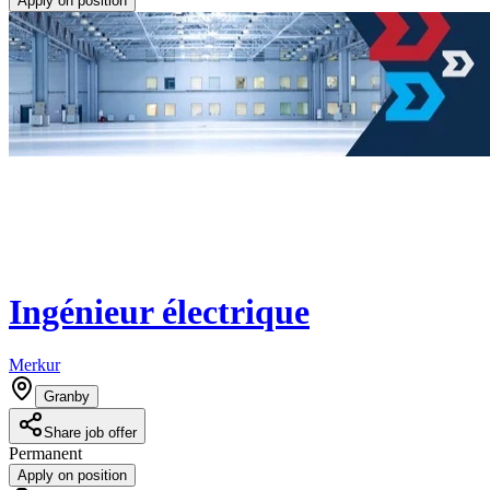
Apply on position
Ingénieur électrique
Merkur
Granby
Share job offer
Permanent
Apply on position