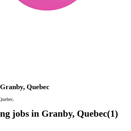
n Granby, Quebec
 Quebec.
ing jobs in Granby, Quebec
(
1
)