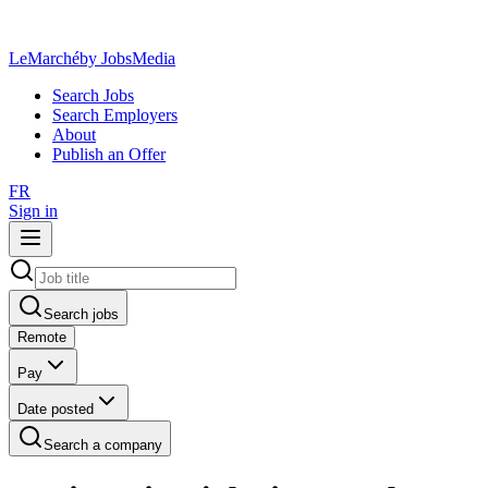
LeMarché
by JobsMedia
Search Jobs
Search Employers
About
Publish an Offer
FR
Sign in
Search jobs
Remote
Pay
Date posted
Search a company