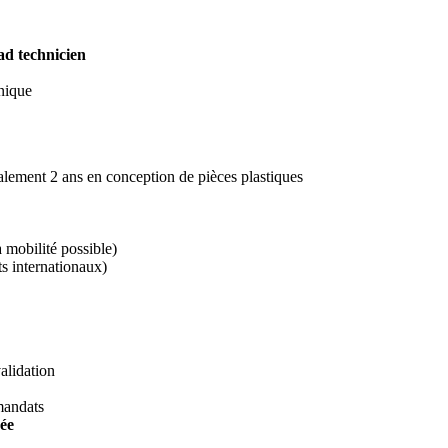
ad technicien
hnique
éalement 2 ans en conception de pièces plastiques
a mobilité possible)
ts internationaux)
alidation
mandats
sée