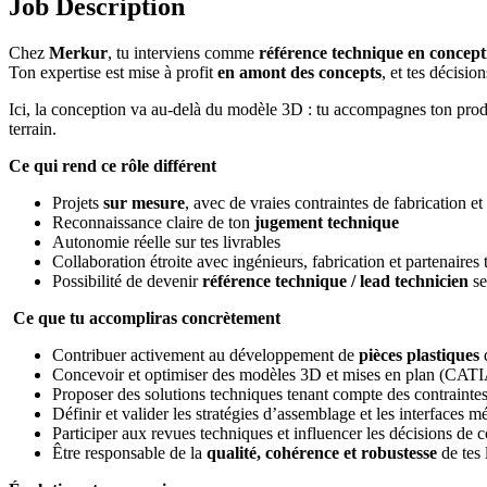
Job Description
Chez
Merkur
, tu interviens comme
référence technique en concepti
Ton expertise est mise à profit
en amont des concepts
, et tes décisio
Ici, la conception va au‑delà du modèle 3D : tu accompagnes ton produit
terrain.
Ce qui rend ce rôle différent
Projets
sur mesure
, avec de vraies contraintes de fabrication e
Reconnaissance claire de ton
jugement technique
Autonomie réelle sur tes livrables
Collaboration étroite avec ingénieurs, fabrication et partenaires
Possibilité de devenir
référence technique / lead technicien
se
Ce que tu accompliras concrètement
Contribuer activement au développement de
pièces plastiques
d
Concevoir et optimiser des modèles 3D et mises en plan (CAT
Proposer des solutions techniques tenant compte des contraintes
Définir et valider les stratégies d’assemblage et les interfaces 
Participer aux revues techniques et influencer les décisions de 
Être responsable de la
qualité, cohérence et robustesse
de tes 