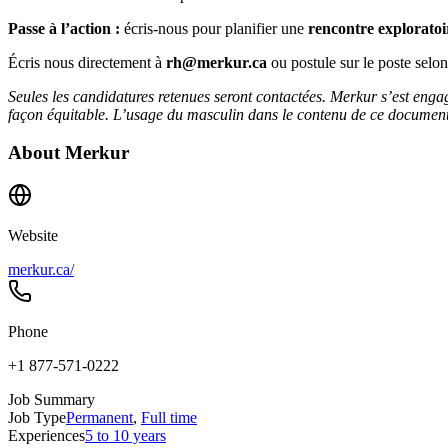
Passe à l’action :
écris-nous pour planifier une
rencontre exploratoi
Écris nous directement à
rh@merkur.ca
ou postule sur le poste selo
Seules les candidatures retenues seront contactées. Merkur s’est engag
façon équitable. L’usage du masculin dans le contenu de ce document a
About
Merkur
Website
merkur.ca/
Phone
+1 877-571-0222
Job Summary
Job Type
Permanent
,
Full time
Experiences
5 to 10 years