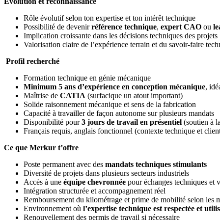
Évolution et reconnaissance
Rôle évolutif selon ton expertise et ton intérêt technique
Possibilité de devenir
référence technique
,
expert CAO
ou
le
Implication croissante dans les décisions techniques des projets
Valorisation claire de l’expérience terrain et du savoir-faire tec
Profil recherché
Formation technique en génie mécanique
Minimum 5 ans d’expérience en conception mécanique
, id
Maîtrise de
CATIA
(surfacique un atout important)
Solide raisonnement mécanique et sens de la fabrication
Capacité à travailler de façon autonome sur plusieurs mandats
Disponibilité pour
3 jours de travail en présentiel
(soutien à l
Français requis, anglais fonctionnel (contexte technique et clien
Ce que Merkur t’offre
Poste permanent avec des
mandats techniques stimulants
Diversité de projets dans plusieurs secteurs industriels
Accès à une
équipe chevronnée
pour échanges techniques et v
Intégration structurée et accompagnement réel
Remboursement du kilométrage et prime de mobilité selon les 
Environnement où
l’expertise technique est respectée et utili
Renouvellement des permis de travail si nécessaire