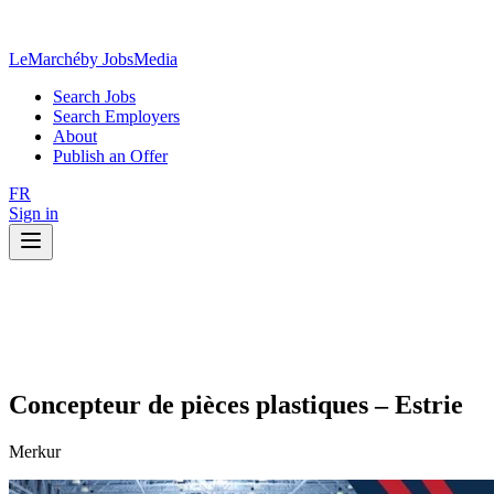
LeMarché
by JobsMedia
Search Jobs
Search Employers
About
Publish an Offer
FR
Sign in
Concepteur de pièces plastiques – Estrie
Merkur