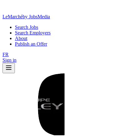
LeMarché
by JobsMedia
Search Jobs
Search Employers
About
Publish an Offer
FR
Sign in