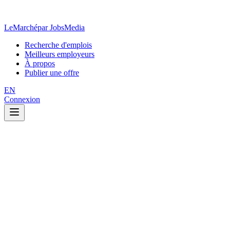
LeMarché
par JobsMedia
Recherche d'emplois
Meilleurs employeurs
À propos
Publier une offre
EN
Connexion