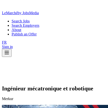
LeMarché
by JobsMedia
Search Jobs
Search Employers
About
Publish an Offer
FR
Sign in
Ingénieur mécatronique et robotique
Merkur