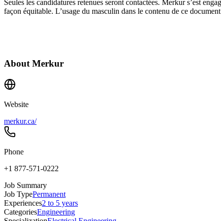
Seules les candidatures retenues seront contactées. Merkur s’est engag
façon équitable. L’usage du masculin dans le contenu de ce document a
About
Merkur
Website
merkur.ca/
Phone
+1 877-571-0222
Job Summary
Job Type
Permanent
Experiences
2 to 5 years
Categories
Engineering
Specialization
Electrical Engineering