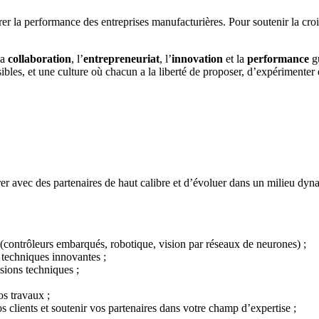
r la performance des entreprises manufacturières. Pour soutenir la cro
la
collaboration
, l’
entrepreneuriat
, l’
innovation
et la
performance
gu
bles, et une culture où chacun a la liberté de proposer, d’expérimenter e
rer avec des partenaires de haut calibre et d’évoluer dans un milieu dyn
contrôleurs embarqués, robotique, vision par réseaux de neurones) ;
s techniques innovantes ;
isions techniques ;
os travaux ;
 clients et soutenir vos partenaires dans votre champ d’expertise ;