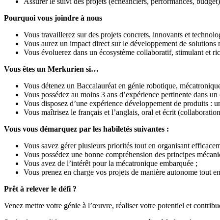
Assurer le suivi des projets (échéanciers, performances, budget
Pourquoi vous joindre à nous
Vous travaillerez sur des projets concrets, innovants et technol
Vous aurez un impact direct sur le développement de solutions
Vous évoluerez dans un écosystème collaboratif, stimulant et ri
Vous êtes un Merkurien si…
Vous détenez un Baccalauréat en génie robotique, mécatronique,
Vous possédez au moins 3 ans d’expérience pertinente dans un
Vous disposez d’une expérience développement de produits : un
Vous maîtrisez le français et l’anglais, oral et écrit (collaborati
Vous vous démarquez par les habiletés suivantes :
Vous savez gérer plusieurs priorités tout en organisant efficacem
Vous possédez une bonne compréhension des principes mécaniqu
Vous avez de l’intérêt pour la mécatronique embarquée ;
Vous prenez en charge vos projets de manière autonome tout e
Prêt à relever le défi ?
Venez mettre votre génie à l’œuvre, réaliser votre potentiel et contr