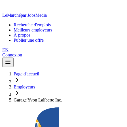
LeMarché
par JobsMedia
Recherche d'emplois
Meilleurs employeurs
À propos
Publier une offre
EN
Connexion
Page d'accueil
Employeurs
Garage Yvon Laliberte Inc.