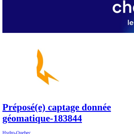
Préposé(e) captage donnée
géomatique-183844
Hydro-Quebec