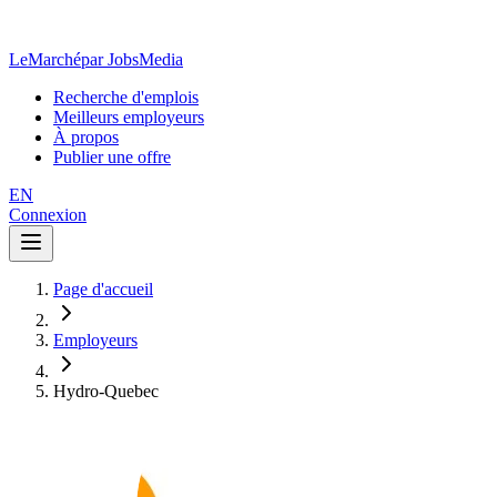
LeMarché
par JobsMedia
Recherche d'emplois
Meilleurs employeurs
À propos
Publier une offre
EN
Connexion
Page d'accueil
Employeurs
Hydro-Quebec