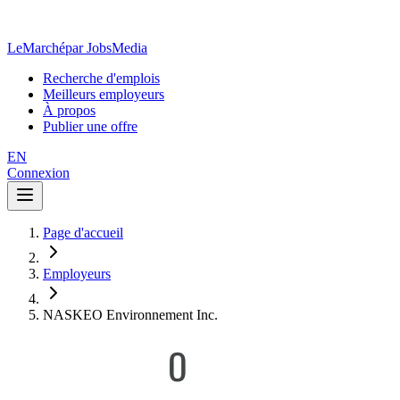
LeMarché
par JobsMedia
Recherche d'emplois
Meilleurs employeurs
À propos
Publier une offre
EN
Connexion
Page d'accueil
Employeurs
NASKEO Environnement Inc.