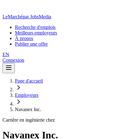
LeMarché
par JobsMedia
Recherche d'emplois
Meilleurs employeurs
À propos
Publier une offre
EN
Connexion
Page d'accueil
Employeurs
Navanex Inc.
Carrière en ingénierie chez
Navanex Inc.