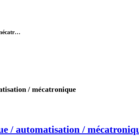
 mécatr…
atisation / mécatronique
ue / automatisation / mécatroniq