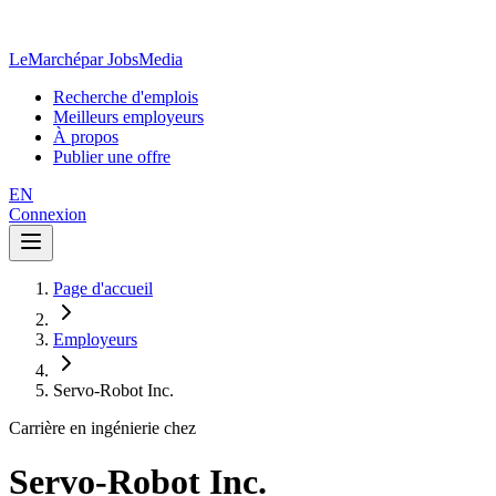
LeMarché
par JobsMedia
Recherche d'emplois
Meilleurs employeurs
À propos
Publier une offre
EN
Connexion
Page d'accueil
Employeurs
Servo-Robot Inc.
Carrière en ingénierie chez
Servo-Robot Inc.