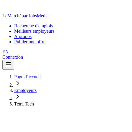
LeMarché
par JobsMedia
Recherche d'emplois
Meilleurs employeurs
À propos
Publier une offre
EN
Connexion
Page d'accueil
Employeurs
Tetra Tech