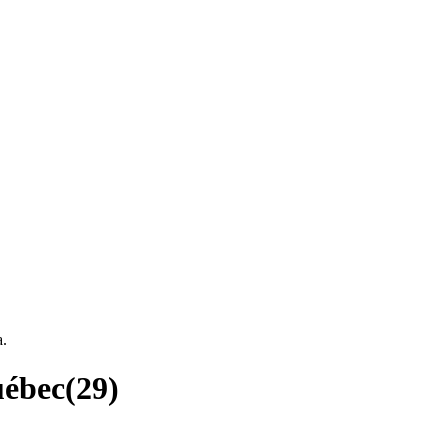
a.
uébec
(
29
)