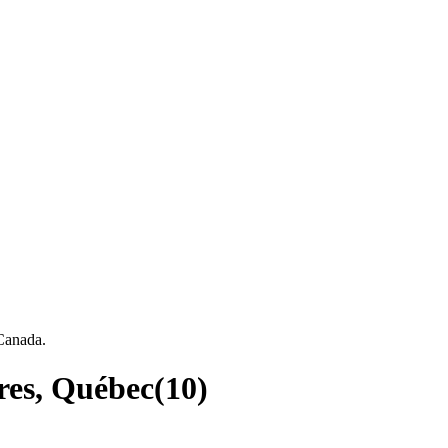
 Canada.
res, Québec
(
10
)