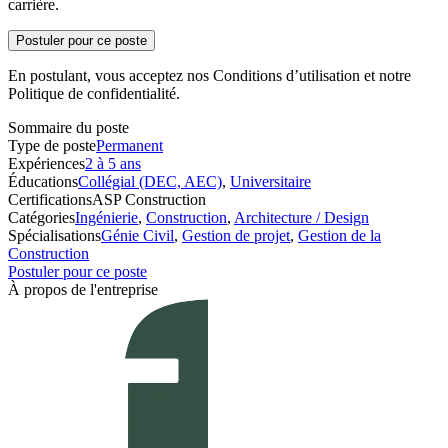
carrière.
Postuler pour ce poste
En postulant, vous acceptez nos Conditions d’utilisation et notre
Politique de confidentialité.
Sommaire du poste
Type de poste
Permanent
Expériences
2 à 5 ans
Éducations
Collégial (DEC, AEC)
,
Universitaire
Certifications
ASP Construction
Catégories
Ingénierie
,
Construction
,
Architecture / Design
Spécialisations
Génie Civil
,
Gestion de projet
,
Gestion de la
Construction
Postuler pour ce poste
À propos de l'entreprise