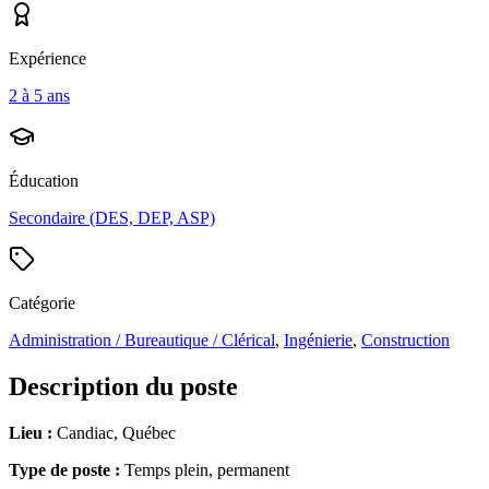
Expérience
2 à 5 ans
Éducation
Secondaire (DES, DEP, ASP)
Catégorie
Administration / Bureautique / Clérical
,
Ingénierie
,
Construction
Description du poste
Lieu :
Candiac, Québec
Type de poste :
Temps plein, permanent