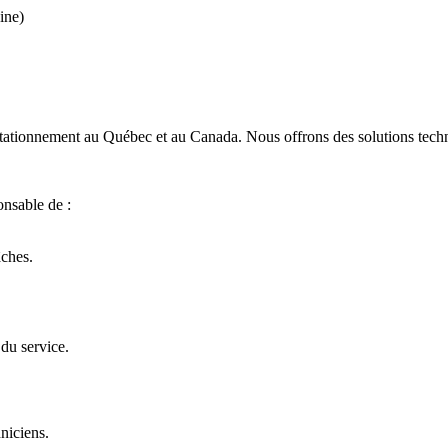
ine)
 stationnement au Québec et au Canada. Nous offrons des solutions techn
onsable de :
âches.
 du service.
niciens.