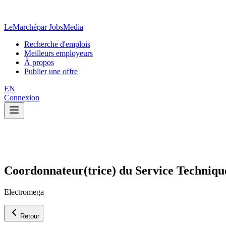
LeMarché
par JobsMedia
Recherche d'emplois
Meilleurs employeurs
À propos
Publier une offre
EN
Connexion
Coordonnateur(trice) du Service Techniqu
Electromega
Retour