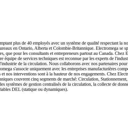
ptant plus de 40 employés avec un système de qualité respectant la no
bureaux en Ontario, Alberta et Colombie-Britannique. Electromega se sp
ales, que pour les consultants et entrepreneurs partout au Canada. Chez
re équipe de services techniques est reconnue par les experts de l'indust
ndustrie de la circulation. Nous collaborons avec nos partenaires pour i
romega s'associe uniquement avec les entreprises manufacturières compéte
et nos interventions sont à la hauteur de nos engagements. Chez Electr
hniques couvrent cinq segments de marché: Circulation, Stationnement, S
les systèmes de gestion centralisés de la circulation, la collecte de don
variables DEL (statique ou dynamiques).