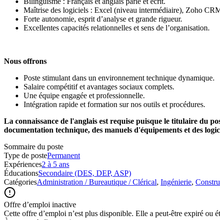
Bilinguisme : Français et anglais parlé et écrit.
Maîtrise des logiciels : Excel (niveau intermédiaire), Zoho C
Forte autonomie, esprit d’analyse et grande rigueur.
Excellentes capacités relationnelles et sens de l’organisation.
Nous offrons
Poste stimulant dans un environnement technique dynamique.
Salaire compétitif et avantages sociaux complets.
Une équipe engagée et professionnelle.
Intégration rapide et formation sur nos outils et procédures.
La connaissance de l'anglais est requise puisque le titulaire du p
documentation technique, des manuels d'équipements et des logici
Sommaire du poste
Type de poste
Permanent
Expériences
2 à 5 ans
Éducations
Secondaire (DES, DEP, ASP)
Catégories
Administration / Bureautique / Clérical
,
Ingénierie
,
Constru
Offre d’emploi inactive
Cette offre d’emploi n’est plus disponible. Elle a peut-être expiré ou é