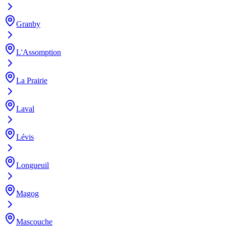
Granby
L'Assomption
La Prairie
Laval
Lévis
Longueuil
Magog
Mascouche