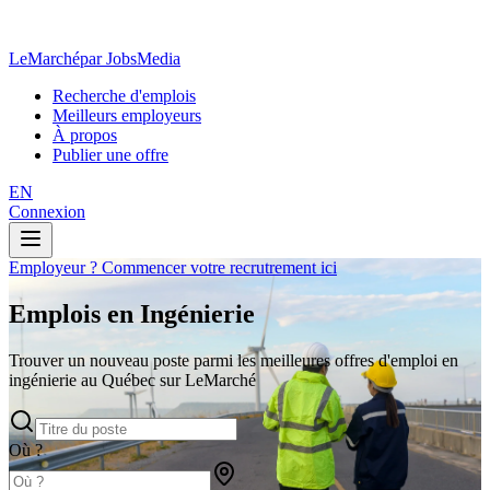
LeMarché
par JobsMedia
Recherche d'emplois
Meilleurs employeurs
À propos
Publier une offre
EN
Connexion
Employeur ? Commencer votre recrutrement ici
Emplois en Ingénierie
Trouver un nouveau poste parmi les meilleures offres d'emploi en
ingénierie au Québec sur LeMarché
Où ?