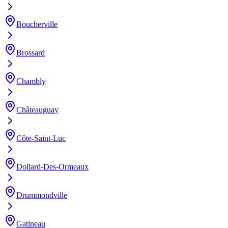
Boucherville
Brossard
Chambly
Châteauguay
Côte-Saint-Luc
Dollard-Des-Ormeaux
Drummondville
Gatineau