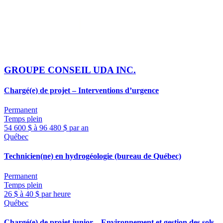
GROUPE CONSEIL UDA INC.
Chargé(e) de projet – Interventions d’urgence
Permanent
Temps plein
54 600 $ à 96 480 $ par an
Québec
Technicien(ne) en hydrogéologie (bureau de Québec)
Permanent
Temps plein
26 $ à 40 $ par heure
Québec
Chargé(e) de projet junior – Environnement et gestion des sols