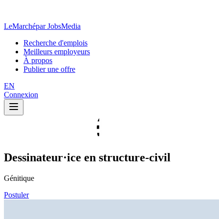
LeMarché
par JobsMedia
Recherche d'emplois
Meilleurs employeurs
À propos
Publier une offre
EN
Connexion
Dessinateur·ice en structure-civil
Génitique
Postuler