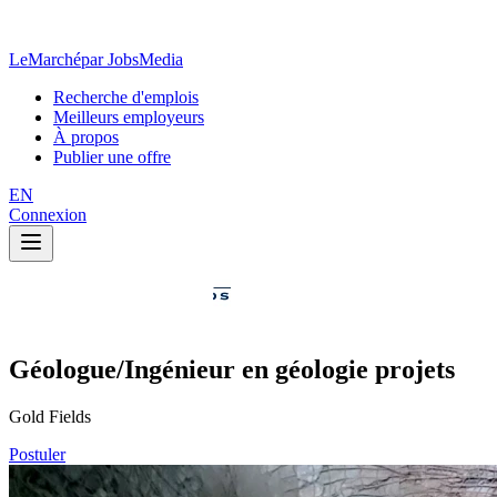
LeMarché
par JobsMedia
Recherche d'emplois
Meilleurs employeurs
À propos
Publier une offre
EN
Connexion
Géologue/Ingénieur en géologie projets
Gold Fields
Postuler