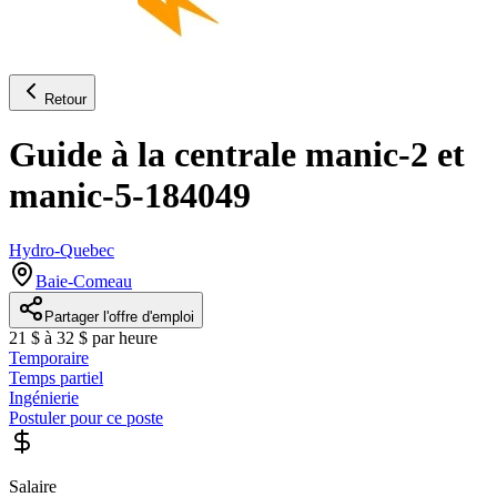
Retour
Guide à la centrale manic-2 et
manic-5-184049
Hydro-Quebec
Baie-Comeau
Partager l'offre d'emploi
21 $ à 32 $ par heure
Temporaire
Temps partiel
Ingénierie
Postuler pour ce poste
Salaire