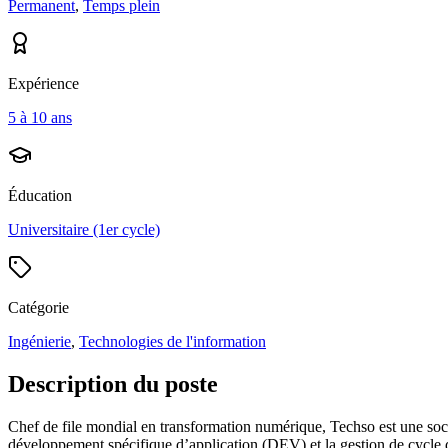
Permanent
,
Temps plein
Expérience
5 à 10 ans
Éducation
Universitaire (1er cycle)
Catégorie
Ingénierie
,
Technologies de l'information
Description du poste
Chef de file mondial en transformation numérique, Techso est une sociét
développement spécifique d’application (DEV) et la gestion de cycle 