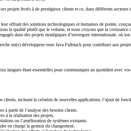
s projets livrés à de prestigieux clients et ce, dans différents secteurs 
eur offrant des solutions technologiques et humaines de pointe, conçues
égions la qualité plutôt que le volume, et nous croyons que la croissance 
 engagés dans des projets stratégiques d’envergure internationale, où ton
che un(e) développeur·euse Java Fullstack pour contribuer aux projets d
 ces deux langues étant essentielles pour communiquer au quotidien avec v
clients, incluant la création de nouvelles applications, l’ajout de foncti
es à partir de l’analyse des besoins clients.
s à la réalisation des projets.
lutions ou l’amélioration de systèmes existants.
ndre en charge la gestion du changement.