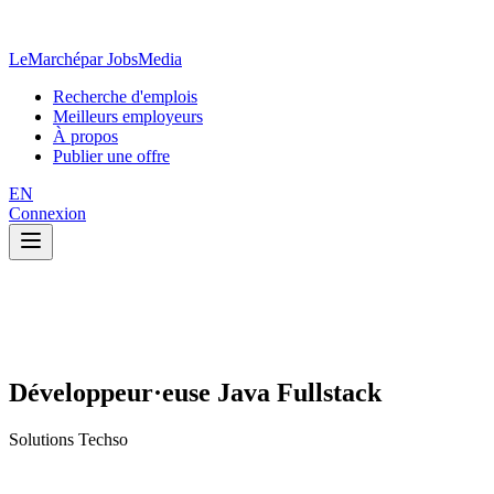
LeMarché
par JobsMedia
Recherche d'emplois
Meilleurs employeurs
À propos
Publier une offre
EN
Connexion
Développeur·euse Java Fullstack
Solutions Techso