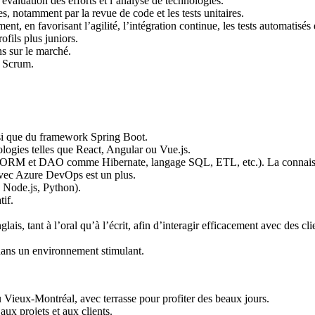
’évaluation des efforts et l’analyse de technologies.
, notamment par la revue de code et les tests unitaires.
t, en favorisant l’agilité, l’intégration continue, les tests automatisés 
ofils plus juniors.
ns sur le marché.
– Scrum.
nsi que du framework Spring Boot.
ogies telles que React, Angular ou Vue.js.
s (ORM et DAO comme Hibernate, langage SQL, ETL, etc.). La connais
ec Azure DevOps est un plus.
 Node.js, Python).
tif.
s, tant à l’oral qu’à l’écrit, afin d’interagir efficacement avec des cli
 dans un environnement stimulant.
ieux-Montréal, avec terrasse pour profiter des beaux jours.
aux projets et aux clients.