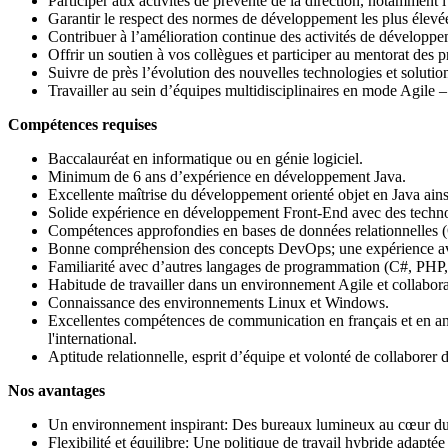
Participer aux activités de prévente de la direction, notamment l
Garantir le respect des normes de développement les plus élevées
Contribuer à l’amélioration continue des activités de développemen
Offrir un soutien à vos collègues et participer au mentorat des pr
Suivre de près l’évolution des nouvelles technologies et solutio
Travailler au sein d’équipes multidisciplinaires en mode Agile 
Compétences requises
Baccalauréat en informatique ou en génie logiciel.
Minimum de 6 ans d’expérience en développement Java.
Excellente maîtrise du développement orienté objet en Java ai
Solide expérience en développement Front-End avec des technol
Compétences approfondies en bases de données relationnelle
Bonne compréhension des concepts DevOps; une expérience av
Familiarité avec d’autres langages de programmation (C#, PHP,
Habitude de travailler dans un environnement Agile et collabora
Connaissance des environnements Linux et Windows.
Excellentes compétences de communication en français et en anglai
l'international.
Aptitude relationnelle, esprit d’équipe et volonté de collaborer
Nos avantages
Un environnement inspirant: Des bureaux lumineux au cœur du V
Flexibilité et équilibre: Une politique de travail hybride adaptée 