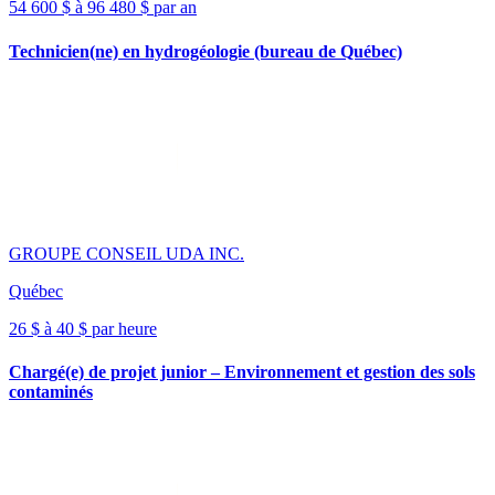
54 600 $ à 96 480 $ par an
Technicien(ne) en hydrogéologie (bureau de Québec)
GROUPE CONSEIL UDA INC.
Québec
26 $ à 40 $ par heure
Chargé(e) de projet junior – Environnement et gestion des sols
contaminés