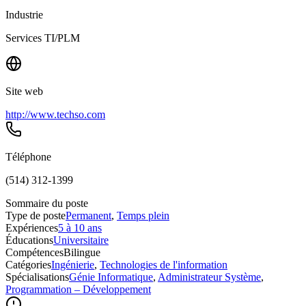
Industrie
Services TI/PLM
Site web
http://www.techso.com
Téléphone
(514) 312-1399
Sommaire du poste
Type de poste
Permanent
,
Temps plein
Expériences
5 à 10 ans
Éducations
Universitaire
Compétences
Bilingue
Catégories
Ingénierie
,
Technologies de l'information
Spécialisations
Génie Informatique
,
Administrateur Système
,
Programmation – Développement