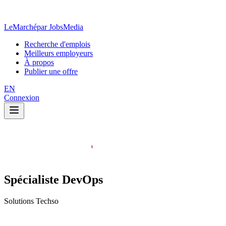
LeMarché
par JobsMedia
Recherche d'emplois
Meilleurs employeurs
À propos
Publier une offre
EN
Connexion
Spécialiste DevOps
Solutions Techso