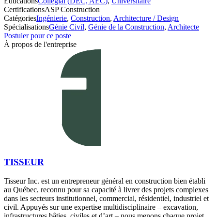
Éducations
Collégial (DEC, AEC)
,
Universitaire
Certifications
ASP Construction
Catégories
Ingénierie
,
Construction
,
Architecture / Design
Spécialisations
Génie Civil
,
Génie de la Construction
,
Architecte
Postuler pour ce poste
À propos de l'entreprise
TISSEUR
Tisseur Inc. est un entrepreneur général en construction bien établi
au Québec, reconnu pour sa capacité à livrer des projets complexes
dans les secteurs institutionnel, commercial, résidentiel, industriel et
civil. Appuyés sur une expertise multidisciplinaire – excavation,
infrastructures bâties, civiles et d’art – nous menons chaque projet