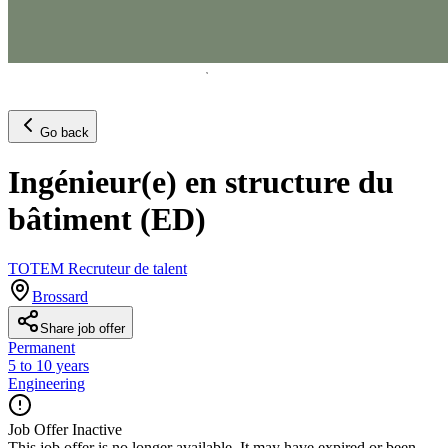
Go back
Ingénieur(e) en structure du
bâtiment (ED)
TOTEM Recruteur de talent
Brossard
Share job offer
Permanent
5 to 10 years
Engineering
Job Offer Inactive
This job offer is no longer available. It may have expired or been