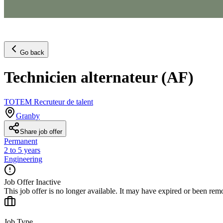
Go back
Technicien alternateur (AF)
TOTEM Recruteur de talent
Granby
Share job offer
Permanent
2 to 5 years
Engineering
Job Offer Inactive
This job offer is no longer available. It may have expired or been re
Job Type