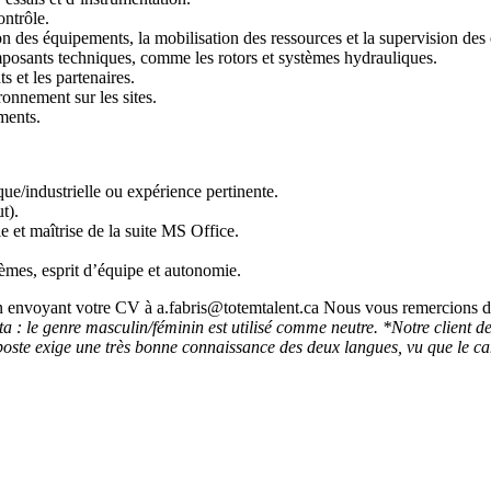
ontrôle.
tion des équipements, la mobilisation des ressources et la supervision des
mposants techniques, comme les rotors et systèmes hydrauliques.
s et les partenaires.
ronnement sur les sites.
ments.
e/industrielle ou expérience pertinente.
t).
 et maîtrise de la suite MS Office.
lèmes, esprit d’équipe et autonomie.
en envoyant votre CV à a.fabris@totemtalent.ca Nous vous remercions de 
ta : le genre mas
culin/féminin est utilisé comme neutre.
*Notre client de
e poste exige une très bonne connaissance des deux langues, vu que le ca