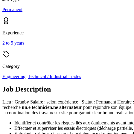
Permanent
Experience
2 to 5 years
Category
Engineering
,
Technical / Industrial Trades
Job Description
Lieu : Granby Salaire : selon expérience Statut : Permanent Horaire :
recherche
un.e technicien.ne alternateur
pour rejoindre son équipe. S
la coordination des travaux sur site pour garantir leur bonne réalisation
Identifier et contrôler les risques liés aux équipements avant int
Effectuer et superviser les essais électriques (décharge partielle
Entretenir, calibrer, et assurer la maintenance des équipements d